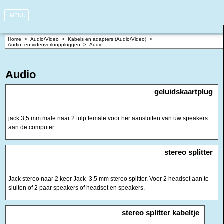
MENU
Home
>
Audio/Video
>
Kabels en adapters (Audio/Video)
>
Audio- en videoverlooppluggen
>
Audio
Audio
geluidskaartplug
jack 3,5 mm male naar 2 tulp female voor her aansluiten van uw speakers
aan de computer
stereo splitter
Jack stereo naar 2 keer Jack 3,5 mm stereo splitter. Voor 2 headset aan te
sluiten of 2 paar speakers of headset en speakers.
stereo splitter kabeltje