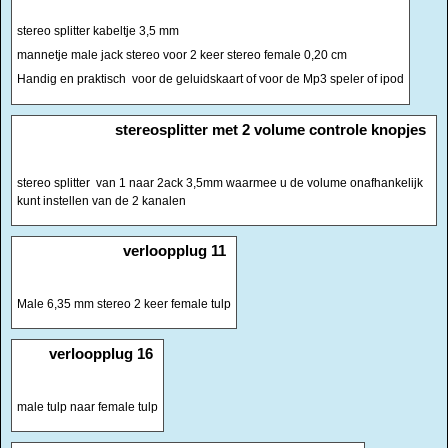
stereo splitter kabeltje 3,5 mm
mannetje male jack stereo voor 2 keer stereo female 0,20 cm
Handig en praktisch voor de geluidskaart of voor de Mp3 speler of ipod
stereosplitter met 2 volume controle knopjes
stereo splitter van 1 naar 2ack 3,5mm waarmee u de volume onafhankelijk
kunt instellen van de 2 kanalen
verloopplug 11
Male 6,35 mm stereo 2 keer female tulp
verloopplug 16
male tulp naar female tulp