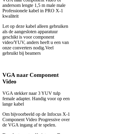
andersom lengte 1,5 m male male
Professionele kabel in PRO X-1
kwaliteit
Let op deze kabel alleen gebruiken
als de aangesloten apparatuur
geschikt is voor component
video/YUV, anders heeft u een van
onze converters nodig.Veel
gebruikt bij beamers
VGA naar Component
Video
VGA stekker naar 3 YUV tulp
female adapter. Handig voor op een
lange kabel
Om bijvoorbeeld op de Infocus X-1
Component Video Progressive over
de VGA ingang af te spelen.