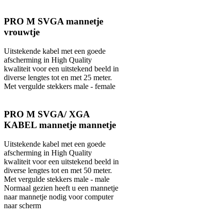
PRO M SVGA mannetje
vrouwtje
Uitstekende kabel met een goede
afscherming in High Quality
kwaliteit voor een uitstekend beeld in
diverse lengtes tot en met 25 meter.
Met vergulde stekkers male - female
PRO M SVGA/ XGA
KABEL mannetje mannetje
Uitstekende kabel met een goede
afscherming in High Quality
kwaliteit voor een uitstekend beeld in
diverse lengtes tot en met 50 meter.
Met vergulde stekkers male - male
Normaal gezien heeft u een mannetje
naar mannetje nodig voor computer
naar scherm