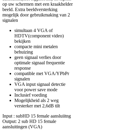
op uw schermen met een kraakhelder
beeld. Extra beeldversterking
mogelijk door gebruikmaking van 2
signalen
simultaan 4 VGA of
HDTV(component video)
bekijken
compacte mini metalen
behuizing
geen signaal verlies door
optimale signaal frequentie
response
compatible met VGA/YPbPr
signalen
VGA input signaal detectie
voor power save mode
Inclusief voeding
Mogelijkheid als 2 weg
versterker met 2,6dB tilt
Input : subHD 15 female aansluiitng
Output: 2 sub HD 15 female
aansluitingen (VGA)