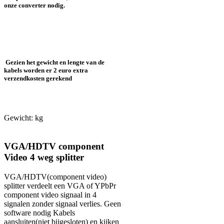
onze converter nodig.
Gezien het gewicht en lengte van de
kabels worden er 2 euro extra
verzendkosten gerekend
Gewicht:
kg
VGA/HDTV component
Video 4 weg splitter
VGA/HDTV(component video)
splitter verdeelt een VGA of YPbPr
component video signaal in 4
signalen zonder signaal verlies. Geen
software nodig Kabels
aansluiten(niet bijgesloten) en kijken