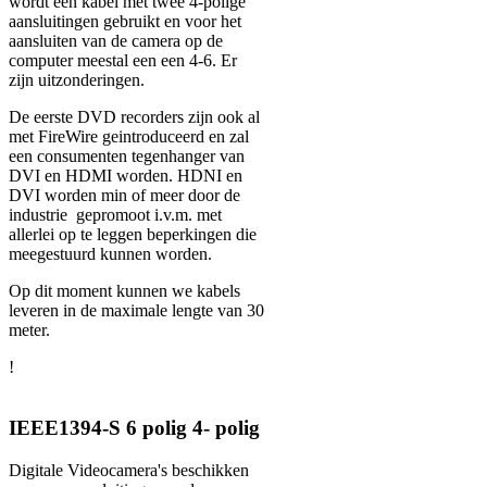
wordt een kabel met twee 4-polige
aansluitingen gebruikt en voor het
aansluiten van de camera op de
computer meestal een een 4-6. Er
zijn uitzonderingen.
De eerste DVD recorders zijn ook al
met FireWire geintroduceerd en zal
een consumenten tegenhanger van
DVI en HDMI worden. HDNI en
DVI worden min of meer door de
industrie gepromoot i.v.m. met
allerlei op te leggen beperkingen die
meegestuurd kunnen worden.
Op dit moment kunnen we kabels
leveren in de maximale lengte van 30
meter.
!
IEEE1394-S 6 polig 4- polig
Digitale Videocamera's beschikken