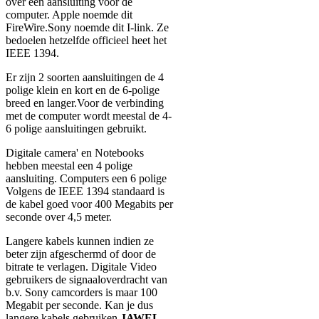
over een aansluiting voor de
computer. Apple noemde dit
FireWire.Sony noemde dit I-link. Ze
bedoelen hetzelfde officieel heet het
IEEE 1394.
Er zijn 2 soorten aansluitingen de 4
polige klein en kort en de 6-polige
breed en langer.Voor de verbinding
met de computer wordt meestal de 4-
6 polige aansluitingen gebruikt.
Digitale camera' en Notebooks
hebben meestal een 4 polige
aansluiting. Computers een 6 polige
Volgens de IEEE 1394 standaard is
de kabel goed voor 400 Megabits per
seconde over 4,5 meter.
Langere kabels kunnen indien ze
beter zijn afgeschermd of door de
bitrate te verlagen. Digitale Video
gebruikers de signaaloverdracht van
b.v. Sony camcorders is maar 100
Megabit per seconde. Kan je dus
langere kabels gebruiken
JAWEL.