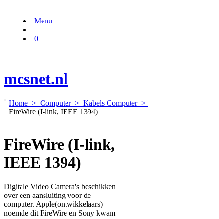
Menu
0
mcsnet.nl
Home
>
Computer
>
Kabels Computer
>
FireWire (I-link, IEEE 1394)
FireWire (I-link,
IEEE 1394)
Digitale Video Camera's beschikken
over een aansluiting voor de
computer. Apple(ontwikkelaars)
noemde dit FireWire en Sony kwam