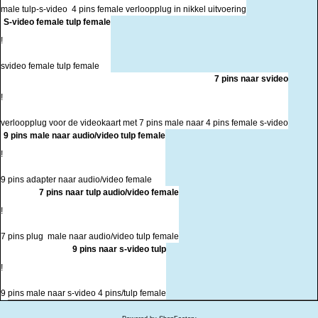
male tulp-s-video 4 pins female verloopplug in nikkel uitvoering
S-video female tulp female
!
svideo female tulp female
7 pins naar svideo
!
verloopplug voor de videokaart met 7 pins male naar 4 pins female s-video
9 pins male naar audio/video tulp female
!
9 pins adapter naar audio/video female
7 pins naar tulp audio/video female
!
7 pins plug male naar audio/video tulp female
9 pins naar s-video tulp
!
9 pins male naar s-video 4 pins/tulp female