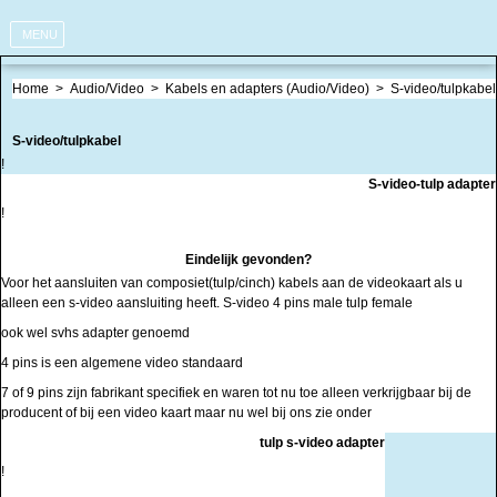
MENU
Home
>
Audio/Video
>
Kabels en adapters (Audio/Video)
>
S-video/tulpkabel
S-video/tulpkabel
!
S-video-tulp adapter
!
Eindelijk gevonden?
Voor het aansluiten van composiet(tulp/cinch) kabels aan de videokaart als u
alleen een s-video aansluiting heeft. S-video 4 pins male tulp female
ook wel svhs adapter genoemd
4 pins is een algemene video standaard
7 of 9 pins zijn fabrikant specifiek en waren tot nu toe alleen verkrijgbaar bij de
producent of bij een video kaart maar nu wel bij ons zie onder
tulp s-video adapter
!