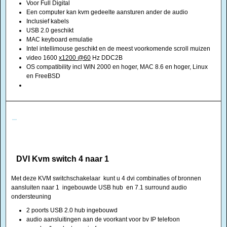
Voor Full Digital
Een computer kan kvm gedeelte aansturen ander de audio
Inclusief kabels
USB 2.0 geschikt
MAC keyboard emulatie
Intel intellimouse geschikt en de meest voorkomende scroll muizen
video 1600
x1200 @60
Hz DDC2B
OS compatibility incl WIN 2000 en hoger, MAC 8.6 en hoger, Linux
en FreeBSD
DVI Kvm switch 4 naar 1
Met deze KVM switchschakelaar kunt u 4 dvi combinaties of bronnen
aansluiten naar 1 ingebouwde USB hub en 7.1 surround audio
ondersteuning
2 poorts USB 2.0 hub ingebouwd
audio aansluitingen aan de voorkant voor bv IP telefoon