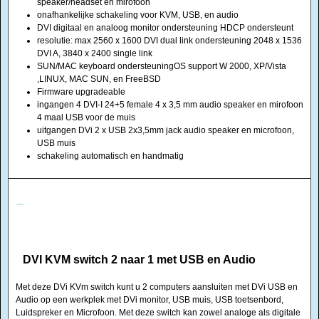
speaker/headset en mirofoon
onafhankelijke schakeling voor KVM, USB, en audio
DVI digitaal en analoog monitor ondersteuning HDCP ondersteunt
resolutie: max 2560 x 1600 DVI dual link ondersteuning 2048 x 1536
DVI A, 3840 x 2400 single link
SUN/MAC keyboard ondersteuningOS support W 2000, XP/Vista
,LINUX, MAC SUN, en FreeBSD
Firmware upgradeable
ingangen 4 DVI-I 24+5 female 4 x 3,5 mm audio speaker en mirofoon
4 maal USB voor de muis
uitgangen DVi 2 x USB 2x3,5mm jack audio speaker en microfoon,
USB muis
schakeling automatisch en handmatig
DVI KVM switch 2 naar 1 met USB en Audio
Met deze DVi KVm switch kunt u 2 computers aansluiten met DVi USB en
Audio op een werkplek met DVi monitor, USB muis, USB toetsenbord,
Luidspreker en Microfoon. Met deze switch kan zowel analoge als digitale