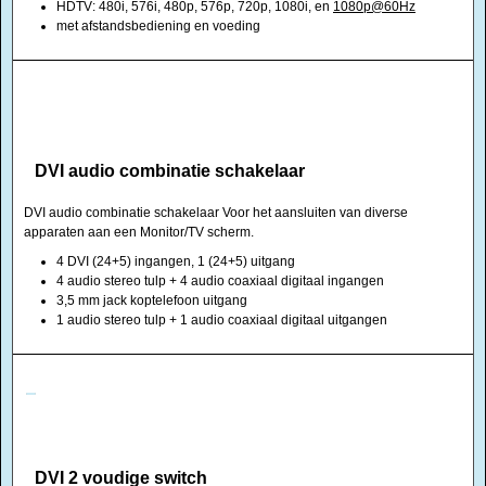
HDTV: 480i, 576i, 480p, 576p, 720p, 1080i, en
1080p@60Hz
met afstandsbediening en voeding
DVI audio combinatie schakelaar
DVI audio combinatie schakelaar Voor het aansluiten van diverse
apparaten aan een Monitor/TV scherm.
4 DVI (24+5) ingangen, 1 (24+5) uitgang
4 audio stereo tulp + 4 audio coaxiaal digitaal ingangen
3,5 mm jack koptelefoon uitgang
1 audio stereo tulp + 1 audio coaxiaal digitaal uitgangen
DVI 2 voudige switch