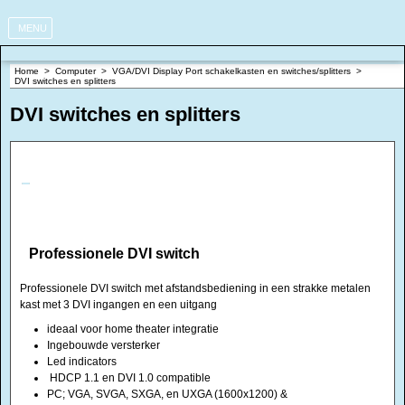
MENU
Home
>
Computer
>
VGA/DVI Display Port schakelkasten en switches/splitters
>
DVI switches en splitters
DVI switches en splitters
Professionele DVI switch
Professionele DVI switch met afstandsbediening in een strakke metalen
kast met 3 DVI ingangen en een uitgang
ideaal voor home theater integratie
Ingebouwde versterker
Led indicators
HDCP 1.1 en DVI 1.0 compatible
PC; VGA, SVGA, SXGA, en UXGA (1600x1200) &