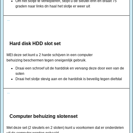
Om het slotje te verwijderen, stopt u de sleutel erin en draait 75
graden naar links dn haal het slotje er weer uit
Hard disk HDD slot set
MEt deze set kunt u 2 harde schijven in een computer
behuizing beschermen tegen oneigenlijk gebruik.
Draai een schroef uit de harddisk en vervang deze door een van de
soten
Draai het slotje stevig aan en de harddisk is beveilig tegen diefstal
Computer behuizing slotenset
Met deze set (2 sleutels en 2 sloten) kunt u voorkomen dat er onderdelen