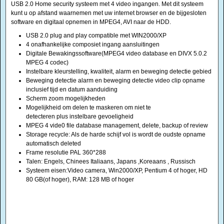
USB 2.0 Home security systeem met 4 video ingangen. Met dit systeem
kunt u op afstand waarnemen met uw internet browser en de bijgesloten
software en digitaal opnemen in MPEG4, AVI naar de HDD.
USB 2.0 plug and play compatible met WIN2000/XP
4 onafhankelijke composiet ingang aansluitingen
Digitale Bewakingssoftware(MPEG4 video database en DIVX 5.0.2
MPEG 4 codec)
Instelbare kleurstelling, kwaliteit, alarm en beweging detectie gebied
Beweging detectie alarm en beweging detectie video clip opname
inclusief tijd en datum aanduiding
Scherm zoom mogelijkheden
Mogelijkheid om delen te maskeren om niet te
detecteren plus instelbare gevoeligheid
MPEG 4 vide0 file database management, delete, backup of review
Storage recycle: Als de harde schijf vol is wordt de oudste opname
automatisch deleted
Frame resolutie PAL 360*288
Talen: Engels, Chinees Italiaans, Japans ,Koreaans , Russisch
Systeem eisen:Video camera, Win2000/XP, Pentium 4 of hoger, HD
80 GB(of hoger), RAM: 128 MB of hoger