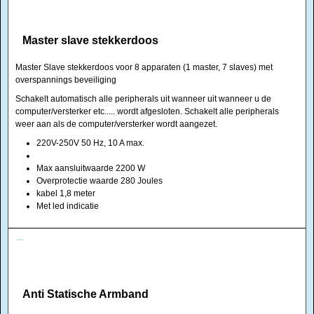
Master slave stekkerdoos
Master Slave stekkerdoos voor 8 apparaten (1 master, 7 slaves) met
overspannings beveiliging
Schakelt automatisch alle peripherals uit wanneer uit wanneer u de
computer/versterker etc..... wordt afgesloten. Schakelt alle peripherals
weer aan als de computer/versterker wordt aangezet.
220V-250V 50 Hz, 10 A max.
Max aansluitwaarde 2200 W
Overprotectie waarde 280 Joules
kabel 1,8 meter
Met led indicatie
Anti Statische Armband