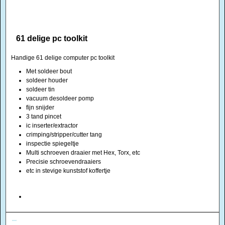
61 delige pc toolkit
Handige 61 delige computer pc toolkit
Met soldeer bout
soldeer houder
soldeer tin
vacuum desoldeer pomp
fijn snijder
3 tand pincet
ic inserter/extractor
crimping/stripper/cutter tang
inspectie spiegeltje
Multi schroeven draaier met Hex, Torx, etc
Precisie schroevendraaiers
etc in stevige kunststof koffertje