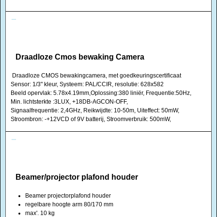
Draadloze Cmos bewaking Camera
Draadloze CMOS bewakingcamera, met goedkeuringscertificaat
Sensor: 1/3" kleur, Systeem: PAL/CCIR, resolutie: 628x582
Beeld opervlak: 5.78x4.19mm,Oplossing:380 liniër, Frequentie:50Hz,
Min. lichtsterkte :3LUX, +18DB-AGCON-OFF,
Signaalfrequentie: 2,4GHz, Reikwijdte: 10-50m, Uiteffect: 50mW,
Stroombron: -+12VCD of 9V batterij, Stroomverbruik: 500mW,
Beamer/projector plafond houder
Beamer projectorplafond houder
regelbare hoogte arm 80/170 mm
max'. 10 kg