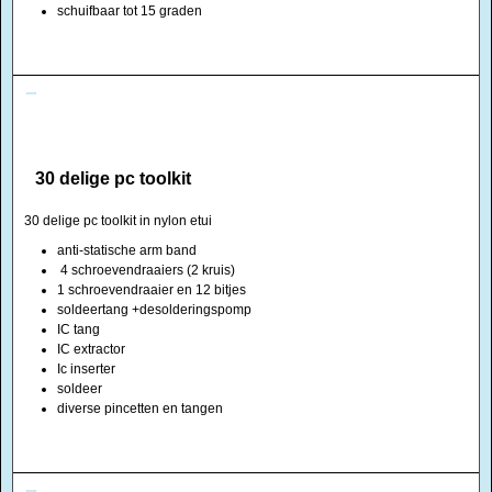
schuifbaar tot 15 graden
30 delige pc toolkit
30 delige pc toolkit in nylon etui
anti-statische arm band
4 schroevendraaiers (2 kruis)
1 schroevendraaier en 12 bitjes
soldeertang +desolderingspomp
IC tang
IC extractor
Ic inserter
soldeer
diverse pincetten en tangen