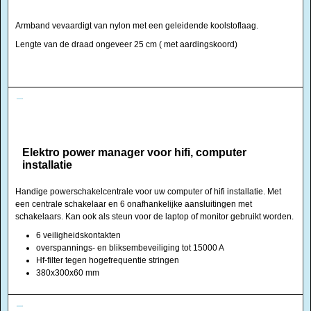
Armband vevaardigt van nylon met een geleidende koolstoflaag.
Lengte van de draad ongeveer 25 cm ( met aardingskoord)
Elektro power manager voor hifi, computer
installatie
Handige powerschakelcentrale voor uw computer of hifi installatie. Met
een centrale schakelaar en 6 onafhankelijke aansluitingen met
schakelaars. Kan ook als steun voor de laptop of monitor gebruikt worden.
6 veiligheidskontakten
overspannings- en bliksembeveiliging tot 15000 A
Hf-filter tegen hogefrequentie stringen
380x300x60 mm